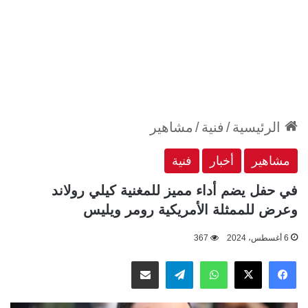
الرئيسية
/
فنية
/
مشاهير
مشاهير
أخبار
فنية
في حفل يضم أداء مميز للمغنية كيلي رولاند
وعرض للممثلة الأمريكية رومر ويليس
6 أغسطس، 2024
367
‫X
فيسبوك
واتساب
تيلقرام
مشاركة عبر البريد