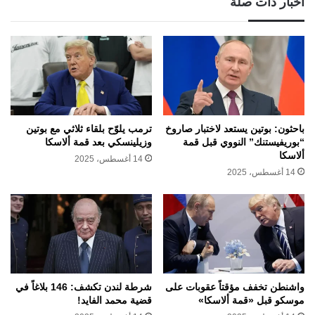
أخبار ذات صلة
باحثون: بوتين يستعد لاختبار صاروخ
ترمب يلوّح بلقاء ثلاثي مع بوتين
“بوريفيستنك” النووي قبل قمة
وزيلينسكي بعد قمة ألاسكا
ألاسكا
14 أغسطس، 2025
14 أغسطس، 2025
واشنطن تخفف مؤقتاً عقوبات على
شرطة لندن تكشف: 146 بلاغاً في
موسكو قبل «قمة ألاسكا»
قضية محمد الفايد!