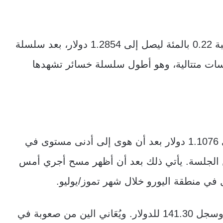
وفي أوروبا، عاد الجنيه الإسترليني للارتفاع بنسبة 0.22 بالمئة ليصل إلى 1.2854 دولار، بعد سلسلة
سات متتالية، وهو أطول سلسلة خسائر تشهدها
وارتفع اليورو أيضًا بنسبة 0.12 بالمئة ليصل إلى 1.1076 دولار بعد أن هوى إلى أدنى مستوى في
وقت سابق من الجلسة. يأتي ذلك بعد أن أظهر مسح أجري أمس
ل في منطقة اليورو خلال شهر تموز/يوليو.
وعلى صعيد آخر، ظل الين تحت ضغط مستمر وسجل 141.30 للدولار. ويُعَاني الين من صعوبة في