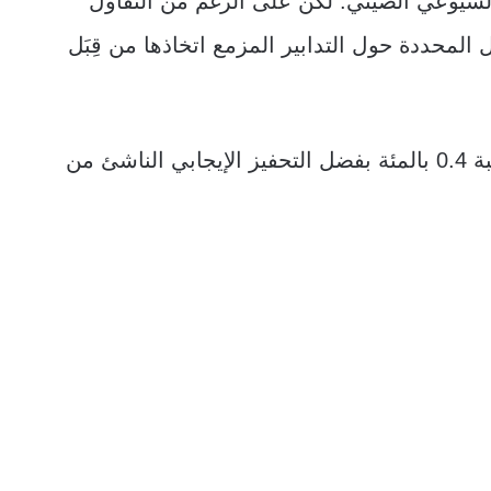
شيوعي الصيني. لكن على الرغم من التفاؤل
المحددة حول التدابير المزمع اتخاذها من قِبَل
بنسبة 0.4 بالمئة بفضل التحفيز الإيجابي الناشئ من