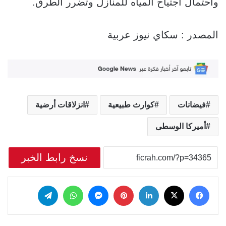
واحتمال اجتياح المياه للمنازل وتضرر الطرق.
المصدر : سكاي نيوز عربية
فيضانات
كوارث طبيعية
انزلاقات أرضية
أميركا الوسطى
نسخ رابط الخبر
‫X
فيسبوك
لينكدإن
بينتيريست
ماسنجر
واتساب
تيلقرام