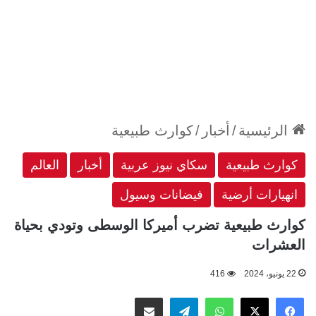
الرئيسية
/
أخبار
/
كوارث طبيعية
كوارث طبيعية
سكاي نيوز عربية
أخبار
العالم
انهيارات أرضية
فيضانات وسيول
كوارث طبيعية تضرب أميركا الوسطى وتودي بحياة
العشرات
22 يونيو، 2024
416
‫X
فيسبوك
واتساب
تيلقرام
مشاركة عبر البريد