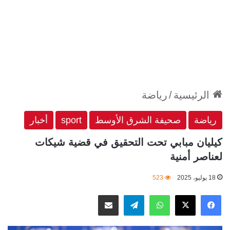
الرئيسية
/
رياضة
رياضة
صحيفة الشرق الأوسط
sport
أخبار
كيليان مبابي تحت التحقيق في قضية شيكات
لعناصر أمنية
18 يوليو، 2025
523
‫X
فيسبوك
واتساب
تيلقرام
مشاركة عبر البريد