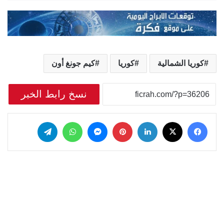
كوريا الشمالية
كوريا
كيم جونغ أون
نسخ رابط الخبر
‫X
فيسبوك
لينكدإن
بينتيريست
ماسنجر
واتساب
تيلقرام