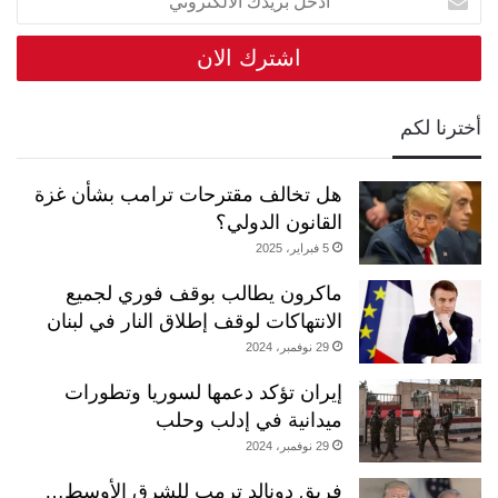
بريدك
الالكتروني
أخترنا لكم
هل تخالف مقترحات ترامب بشأن غزة
القانون الدولي؟
5 فبراير، 2025
ماكرون يطالب بوقف فوري لجميع
الانتهاكات لوقف إطلاق النار في لبنان
29 نوفمبر، 2024
إيران تؤكد دعمها لسوريا وتطورات
ميدانية في إدلب وحلب
29 نوفمبر، 2024
فريق دونالد ترمب للشرق الأوسط…