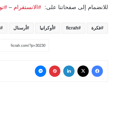
للانضمام إلى صفحاتنا على:
#الانستقرام
–
#تو
فكرة
ficrah
أوكرانيا
أرسنال
ن
‫X
فيسبوك
لينكدإن
بينتيريست
ماسنجر