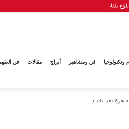
وّح بلقاء ثلاثي مع بوتين وزيلينسكي بعد قمة ألاسكا
 وتكنولوجيا
فن ومشاهير
أبراج
مقالات
فن الطهي
قاهرة بعد بغداد