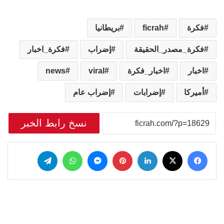
فكرة
ficrah
بريطانيا
فكرة_مصدر_الحقيقة
إضراب
فكرة_اخبار
اخبار
اخبار_فكرة
viral
news
أميركا
إضرابات
إضراب عام
نسخ رابط الخبر
‫X
فيسبوك
لينكدإن
بينتيريست
ماسنجر
واتساب
تيلقرام