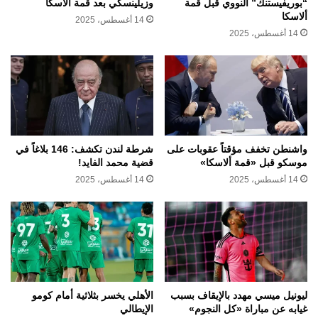
“بوريفيستنك” النووي قبل قمة
وزيلينسكي بعد قمة ألاسكا
ألاسكا
14 أغسطس، 2025
14 أغسطس، 2025
واشنطن تخفف مؤقتاً عقوبات على
شرطة لندن تكشف: 146 بلاغاً في
موسكو قبل «قمة ألاسكا»
قضية محمد الفايد!
14 أغسطس، 2025
14 أغسطس، 2025
ليونيل ميسي مهدد بالإيقاف بسبب
الأهلي يخسر بثلاثية أمام كومو
غيابه عن مباراة «كل النجوم»
الإيطالي