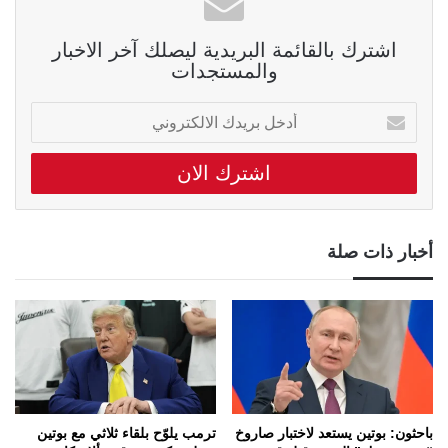
اشترك بالقائمة البريدية ليصلك آخر الاخبار
والمستجدات
أدخل
بريدك
الالكتروني
أخبار ذات صلة
باحثون: بوتين يستعد لاختبار صاروخ
ترمب يلوّح بلقاء ثلاثي مع بوتين