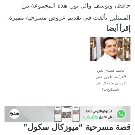
حافظ، ويوسف وائل نور. هذه المجموعة من
الممثلين تألقت في تقديم عروض مسرحية مميزة.
إقرأ أيضا
محمد هنيدي يعود
للدراما: ظهور على
كرسي متحرك يثير
التساؤلات!
قصة مسرحية “ميوزكال سكول”