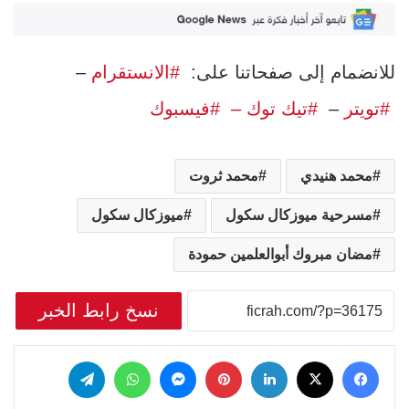
للانضمام إلى صفحاتنا على:
#الانستقرام
–
#تويتر
–
#تيك توك –
#فيسبوك
محمد هنيدي
محمد ثروت
مسرحية ميوزكال سكول
ميوزكال سكول
مضان مبروك أبوالعلمين حمودة
نسخ رابط الخبر
‫X
فيسبوك
لينكدإن
بينتيريست
ماسنجر
واتساب
تيلقرام