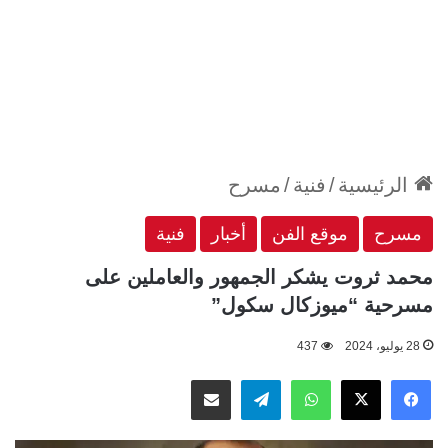
الرئيسية
/
فنية
/
مسرح
مسرح
موقع الفن
أخبار
فنية
محمد ثروت يشكر الجمهور والعاملين على
مسرحية “ميوزكال سكول”
28 يوليو، 2024
437
‫X
فيسبوك
واتساب
تيلقرام
مشاركة عبر البريد