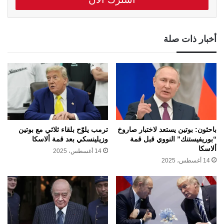
أخبار ذات صلة
باحثون: بوتين يستعد لاختبار صاروخ
ترمب يلوّح بلقاء ثلاثي مع بوتين
“بوريفيستنك” النووي قبل قمة
وزيلينسكي بعد قمة ألاسكا
ألاسكا
14 أغسطس، 2025
14 أغسطس، 2025