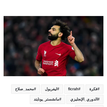
فكرة
ficrah
ليفربول
محمد_صلاح
الدوري_الإنجليزي
مانشستر_يونايتد