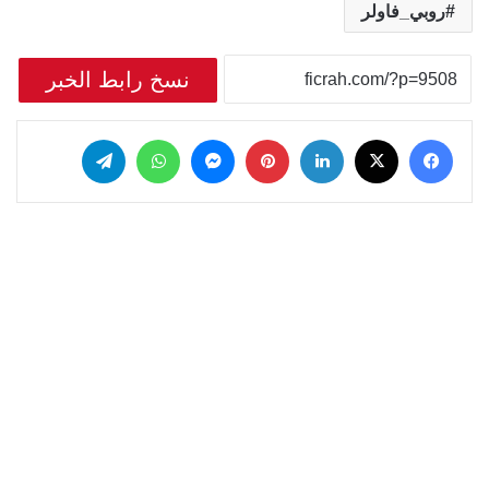
روبي_فاولر
نسخ رابط الخبر
‫X
فيسبوك
لينكدإن
بينتيريست
ماسنجر
واتساب
تيلقرام