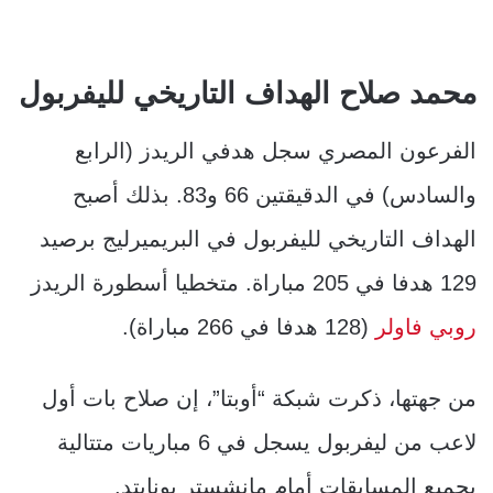
محمد صلاح الهداف التاريخي لليفربول
الفرعون المصري سجل هدفي الريدز (الرابع
والسادس) في الدقيقتين 66 و83. بذلك أصبح
الهداف التاريخي لليفربول في البريميرليج برصيد
129 هدفا في 205 مباراة. متخطيا أسطورة الريدز
روبي فاولر
(128 هدفا في 266 مباراة).
من جهتها، ذكرت شبكة “أوبتا”، إن صلاح بات أول
لاعب من ليفربول يسجل في 6 مباريات متتالية
بجميع المسابقات أمام مانشستر يونايتد.