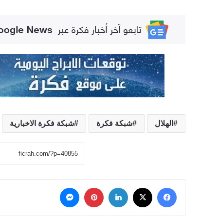
الهلال
شبكة فكرة
شبكة فكرة الاخبارية
‫X
فيسبوك
لينكدإن
بينتيريست
ماسنجر