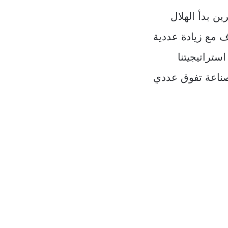
ن بدأ الهلال
ف مع زيادة عددية
ستراتيجيتنا
احات وصناعة تفوق عددي