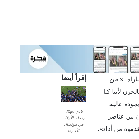
إقرأ أيضا
اراة: «نحن
حزن لأننا كنا
جودة عالية،
نادي الهلال
ّن من عناصر
يحطم الأرقام
في مونديال
قدموه من أداء».
الأندية!