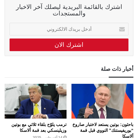
اشترك بالقائمة البريدية ليصلك آخر الاخبار
والمستجدات
أدخل
بريدك
الالكتروني
أخبار ذات صلة
باحثون: بوتين يستعد لاختبار صاروخ
ترمب يلوّح بلقاء ثلاثي مع بوتين
“بوريفيستنك” النووي قبل قمة
وزيلينسكي بعد قمة ألاسكا
ألاسكا
14 أغسطس، 2025