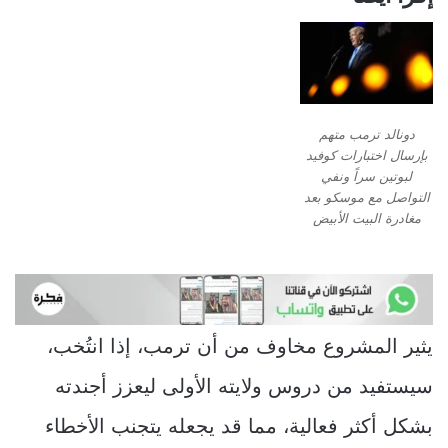
دونالد ترمب متهم
بإرسال اختبارات كوفيد
لبوتين سراً ونفي
التواصل مع موسكو بعد
مغادرة البيت الأبيض
يثير المشروع مخاوف من أن ترمب، إذا انتُخب،
سيستفيد من دروس ولايته الأولى ليعزز أجندته
بشكل أكثر فعالية، مما قد يجعله يتجنب الأخطاء