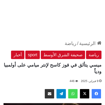
الرئيسية
/
رياضة
رياضة
صحيفة الشرق الأوسط
sport
أخبار
ميسي يتألق في فوز كاسح لإنتر ميامي على أولمبيا
ودياً
9 فبراير، 2025
446
‫X
فيسبوك
واتساب
تيلقرام
مشاركة عبر البريد