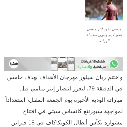
ميسي يقود إنتر ميامي
لفوز كبير وينهي سلسلة
الهزائم
واختتم ريان سيلور مهرجان الأهداف بهدف خامس
في الدقيقة 79، ليعزز انتصار إنتر ميامي قبل
مباراته الودية الأخيرة يوم الجمعة المقبل، استعداداً
لمواجهة سبورتنغ كانساس سيتي في افتتاح
مشواره بكأس أبطال الكونكاكاف في 18 فبراير.