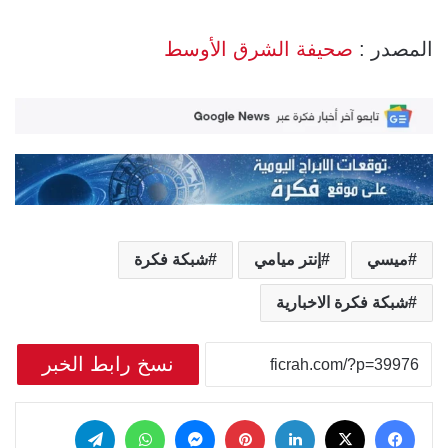
المصدر :
صحيفة الشرق الأوسط
ميسي
إنتر ميامي
شبكة فكرة
شبكة فكرة الاخبارية
نسخ رابط الخبر
‫X
فيسبوك
لينكدإن
بينتيريست
ماسنجر
واتساب
تيلقرام