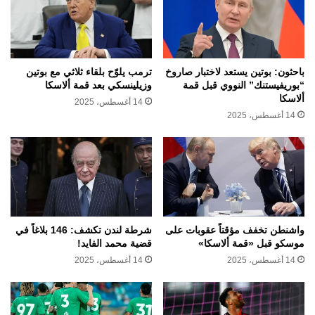
باحثون: بوتين يستعد لاختبار صاروخ
ترمب يلوّح بلقاء ثلاثي مع بوتين
“بوريفيستنك” النووي قبل قمة
وزيلينسكي بعد قمة ألاسكا
ألاسكا
14 أغسطس، 2025
14 أغسطس، 2025
واشنطن تخفف مؤقتاً عقوبات على
شرطة لندن تكشف: 146 بلاغاً في
موسكو قبل «قمة ألاسكا»
قضية محمد الفايد!
14 أغسطس، 2025
14 أغسطس، 2025