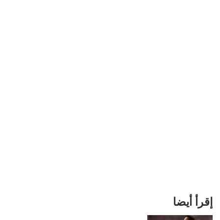
إقرأ أيضا