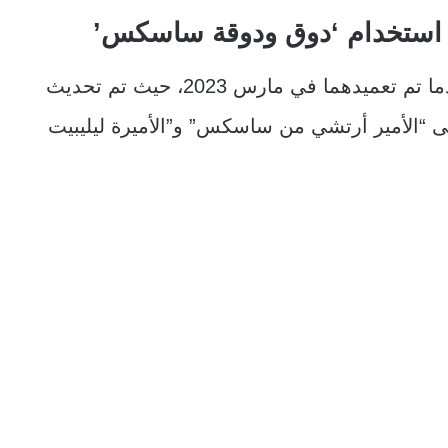
ان استخدام ‘دوق ودوقة ساسكس’
وجاءت أول مرة لاستخدام ألقابهما الجديدة عندما تم تعميدهما في مارس 2023، حيث تم تحديث
لى “الأمير أرتشي من ساسكس” و”الأميرة ليليبيت