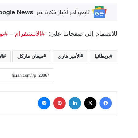
للانضمام إلى صفحاتنا على:
#الانستقرام
–
#تو
بريطانيا
الأمير هاري
ميغان ماركل
ال
‫X
فيسبوك
لينكدإن
بينتيريست
ماسنجر