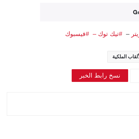
يتر
–
#تيك توك –
#فيسبوك
ألقاب الملكية
نسخ رابط الخبر