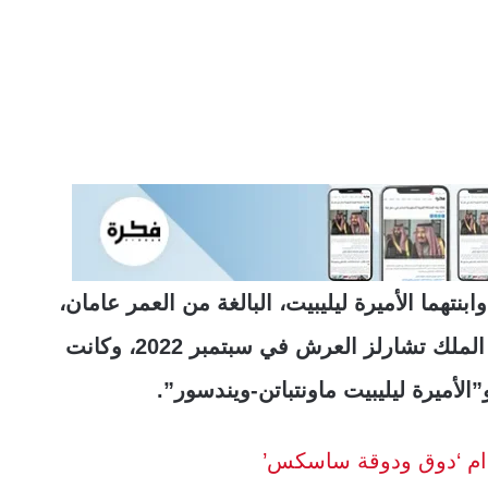
 أرتشي، البالغ من العمر 4 أعوام، وابنتهما الأميرة ليليبيت، البالغة من العمر عامان،
حصلا على ألقابهما الأميرية عندما تسلم جدهما الملك تشارلز العرش في سبتمبر 2022، وكانت
الأميرة ليليبيت ماونتباتن-ويندسور”.
خدام ‘دوق ودوقة ساسكس’