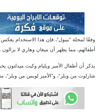
وفقًا لمجلة “بيبول”، فإن هذا الاستخدام يعكس ا
أطفالهم، مما يظهر أن ميغان وهاري لا يزالو
يذكر أن أطفال الأمير ويليام وكيت ميدلتون يحم
شارلوت من ويلز”، و”الأمير لويس من ويلز”، متبو