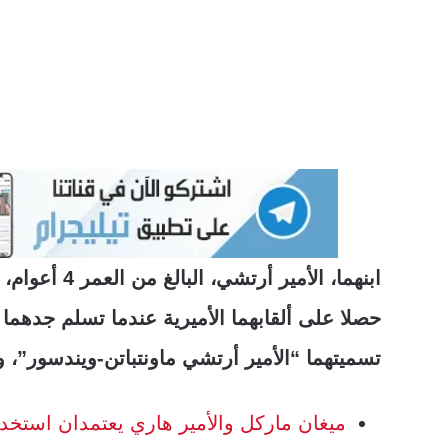
ابنهما، الأمير
تسميتهما “الأمير أرتشي ماونتباتن-ويندسور”، و”
ميغان ماركل والأمير هاري يعتمدان است