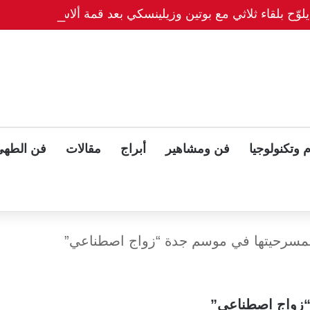
وّح بلقاء ثلاثي مع بوتين وزيلينسكي بعد قمة ألاسكا
 وتكنولوجيا
فن ومشاهير
أبراج
مقالات
فن الطهي
لمسرحيتها في موسم جدة “زواج اصطناعي”
“زواج اصطناعي”