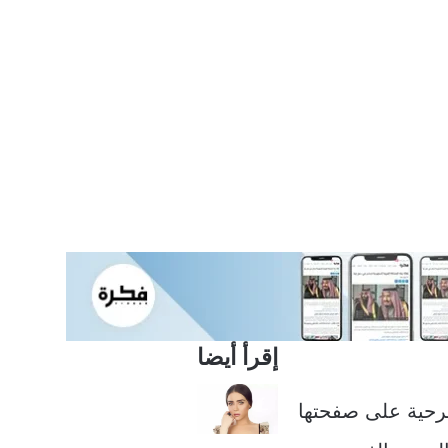
إقرأ أيضا
رحية على صفحتها