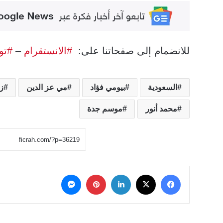
للانضمام إلى صفحاتنا على:
#الانستقرام
–
#تو
السعودية
بيومي فؤاد
مي عز الدين
ز
محمد أنور
موسم جدة
‫X
فيسبوك
لينكدإن
بينتيريست
ماسنجر