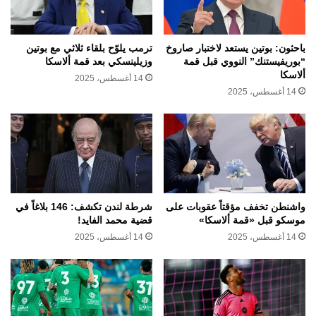
باحثون: بوتين يستعد لاختبار صاروخ
ترمب يلوّح بلقاء ثلاثي مع بوتين
“بوريفيستنك” النووي قبل قمة
وزيلينسكي بعد قمة ألاسكا
ألاسكا
14 أغسطس، 2025
14 أغسطس، 2025
واشنطن تخفف مؤقتاً عقوبات على
شرطة لندن تكشف: 146 بلاغاً في
موسكو قبل «قمة ألاسكا»
قضية محمد الفايد!
14 أغسطس، 2025
14 أغسطس، 2025