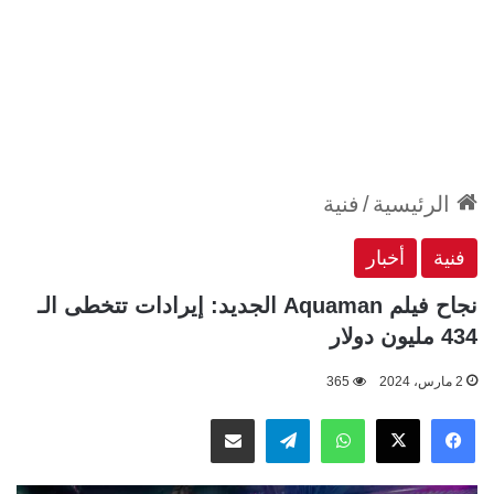
الرئيسية
/
فنية
فنية
أخبار
نجاح فيلم Aquaman الجديد: إيرادات تتخطى الـ
434 مليون دولار
2 مارس، 2024
365
‫X
فيسبوك
واتساب
تيلقرام
مشاركة عبر البريد