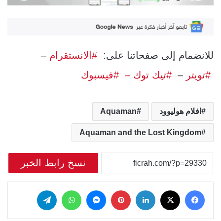
للانضمام إلى صفحاتنا على:
#الانستقرام
–
#تويتر
–
#تيك توك –
#فيسبوك
افلام هوليوود
Aquaman
Aquaman and the Lost Kingdom
نسخ رابط الخبر
‫X
فيسبوك
لينكدإن
بينتيريست
ماسنجر
واتساب
تيلقرام