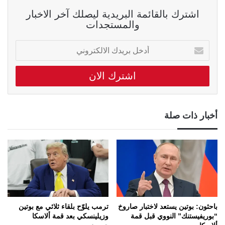
اشترك بالقائمة البريدية ليصلك آخر الاخبار
والمستجدات
أدخل
بريدك
الالكتروني
أخبار ذات صلة
باحثون: بوتين يستعد لاختبار صاروخ
ترمب يلوّح بلقاء ثلاثي مع بوتين
“بوريفيستنك” النووي قبل قمة
وزيلينسكي بعد قمة ألاسكا