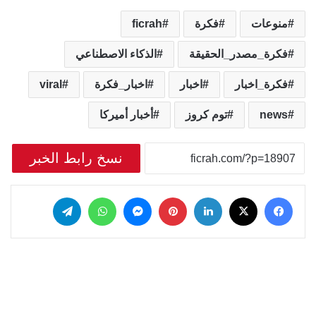
منوعات
فكرة
ficrah
فكرة_مصدر_الحقيقة
الذكاء الاصطناعي
فكرة_اخبار
اخبار
اخبار_فكرة
viral
news
توم كروز
أخبار أميركا
نسخ رابط الخبر
‫X
فيسبوك
لينكدإن
بينتيريست
ماسنجر
واتساب
تيلقرام