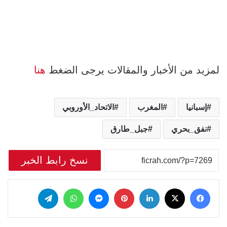
لمزيد من الأخبار والمقالات يرجى الضغط
هنا
إسبانيا
المغرب
الاتحاد_الأوروبي
نفق_بحري
جبل_طارق
نسخ رابط الخبر
‫X
فيسبوك
لينكدإن
بينتيريست
ماسنجر
واتساب
تيلقرام