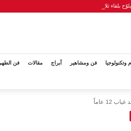
وّح بلقاء ثلاثي مع بوتين وزيلينسكي بعد قمة ألاسكا
 وتكنولوجيا
فن ومشاهير
أبراج
مقالات
فن الطهي
 12 عاماً