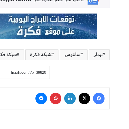
نيمار
سانتوس
شبكة فكرة
شبكة فكرة
‫X
فيسبوك
لينكدإن
بينتيريست
ماسنجر