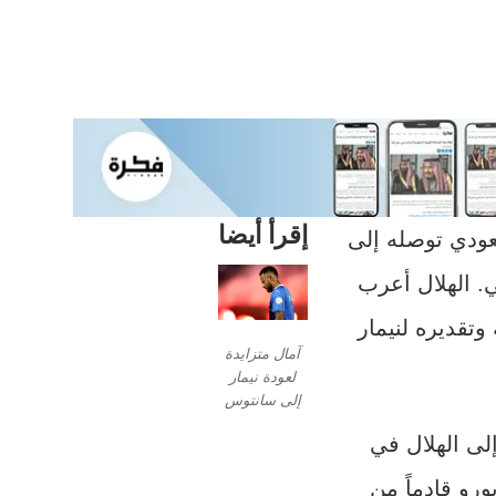
إقرأ أيضا
عودي توصله إلى
ي. الهلال أعرب
تقديره لنيمار
آمال متزايدة
لعودة نيمار
إلى سانتوس
اماً، قد انضم إلى الهلال في
غت قيمتها 90 مليون يورو قادماً من