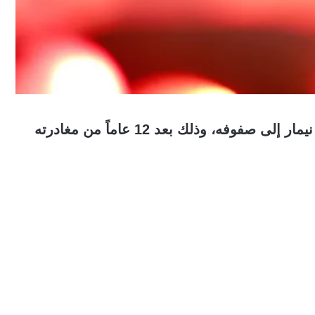
كشف نادي سانتوس البرازيلي عن عودة النجم نيمار إلى صفوفه، وذلك بعد 12 عاماً من مغادرته