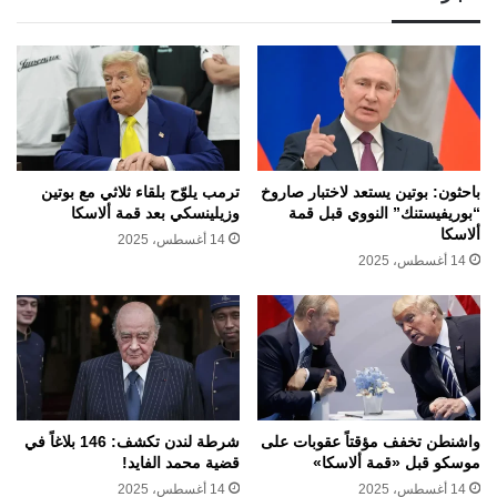
باحثون: بوتين يستعد لاختبار صاروخ
ترمب يلوّح بلقاء ثلاثي مع بوتين
“بوريفيستنك” النووي قبل قمة
وزيلينسكي بعد قمة ألاسكا
ألاسكا
14 أغسطس، 2025
14 أغسطس، 2025
واشنطن تخفف مؤقتاً عقوبات على
شرطة لندن تكشف: 146 بلاغاً في
موسكو قبل «قمة ألاسكا»
قضية محمد الفايد!
14 أغسطس، 2025
14 أغسطس، 2025