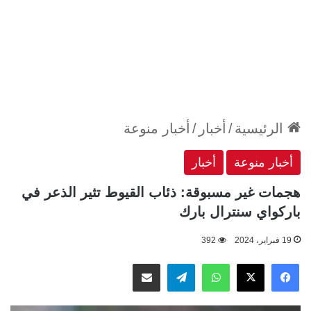
الرئيسية
/
أخبار
/
أخبار منوعة
أخبار منوعة
أخبار
هجمات غير مسبوقة: ذئاب القيوط تثير الذعر في
باركواي سنترال بارك
19 فبراير، 2024
392
‫X
فيسبوك
واتساب
تيلقرام
مشاركة عبر البريد