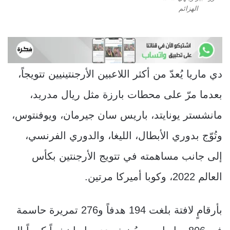
الهزائم
دي ماريا يُعدّ من أكثر اللاعبين الأرجنتينيين تتويجاً،
بعدما مرّ على محطات بارزة مثل ريال مدريد،
مانشستر يونايتد، باريس سان جيرمان، ويوفنتوس،
وتُوّج بدوري الأبطال، الليغا، والدوري الفرنسي،
إلى جانب مساهمته في تتويج الأرجنتين بكأس
العالم 2022، وكوبا أميركا مرتين.
بأرقامٍ لافتة بلغت 194 هدفاً و276 تمريرة حاسمة