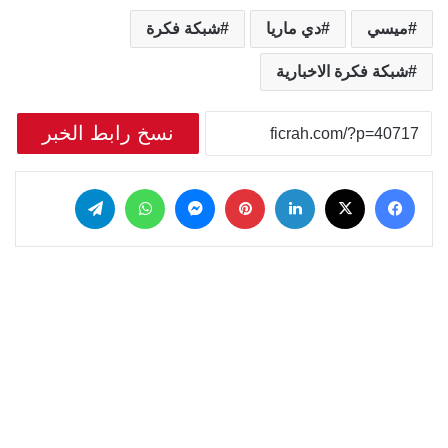
ميسي
دي ماريا
شبكة فكرة
شبكة فكرة الاخبارية
نسخ رابط الخبر
‫X
فيسبوك
لينكدإن
بينتيريست
ماسنجر
واتساب
تيلقرام