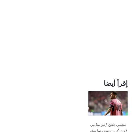
إقرأ أيضا
ميسي يقود إنتر ميامي
لفوز كبير وينهي سلسلة