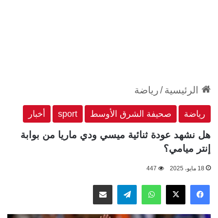
الرئيسية
/
رياضة
رياضة
صحيفة الشرق الأوسط
sport
أخبار
هل نشهد عودة ثنائية ميسي ودي ماريا من بوابة
إنتر ميامي؟
18 مايو، 2025
447
‫X
فيسبوك
واتساب
تيلقرام
مشاركة عبر البريد