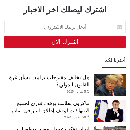
اشترك ليصلك اخر الاخبار
أ
د
خ
ل
ب
ر
أخترنا لكم
ي
د
ك
هل تخالف مقترحات ترامب بشأن غزة
ا
ل
القانون الدولي؟
ا
5 فبراير، 2025
ل
ك
ماكرون يطالب بوقف فوري لجميع
ت
الانتهاكات لوقف إطلاق النار في لبنان
ر
29 نوفمبر، 2024
و
ن
إيران تؤكد دعمها لسوريا وتطورات