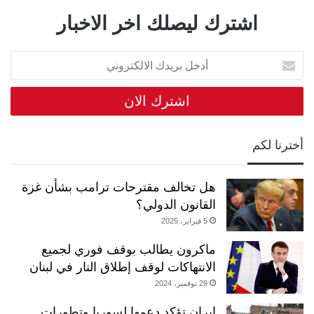
اشترك ليصلك اخر الاخبار
أ
د
خ
ل
ب
ر
أخترنا لكم
ي
د
ك
هل تخالف مقترحات ترامب بشأن غزة
ا
ل
القانون الدولي؟
ا
5 فبراير، 2025
ل
ك
ماكرون يطالب بوقف فوري لجميع
ت
الانتهاكات لوقف إطلاق النار في لبنان
ر
29 نوفمبر، 2024
و
ن
إيران تؤكد دعمها لسوريا وتطورات