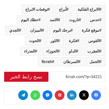
الابراج الفلكية
أبراج
توقعات الابراج
حدس
تاروت
الاسد
حظك اليوم
موقع فكرة
برجك اليوم
الميزان
الجدي
القوس
فكرة
الثور
الحوت
العقرب
الدلو
الجوزاء
العذراء
الحمل
السرطان
ficrah
نسخ رابط الخبر
‫X
فيسبوك
لينكدإن
بينتيريست
ماسنجر
واتساب
تيلقرام