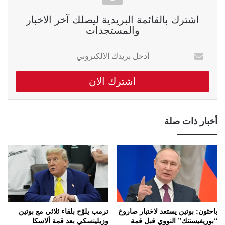
اشترك بالقائمة البريدية ليصلك آخر الاخبار
والمستجدات
أدخل
بريدك
الالكتروني
أخبار ذات صلة
باحثون: بوتين يستعد لاختبار صاروخ
ترمب يلوّح بلقاء ثلاثي مع بوتين
“بوريفيستنك” النووي قبل قمة
وزيلينسكي بعد قمة ألاسكا