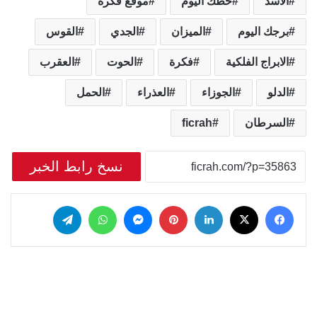
الاسد
حظك اليوم
موقع فكرة
برجك اليوم
الميزان
الجدي
القوس
الابراج الفلكية
فكرة
الحوت
العقرب
الدلو
الجوزاء
العذراء
الحمل
السرطان
ficrah
نسخ رابط الخبر
‫X
فيسبوك
لينكدإن
بينتيريست
ماسنجر
واتساب
تيلقرام