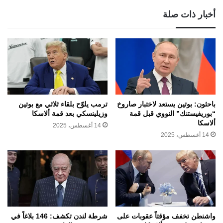
أخبار ذات صلة
باحثون: بوتين يستعد لاختبار صاروخ
ترمب يلوّح بلقاء ثلاثي مع بوتين
“بوريفيستنك” النووي قبل قمة
وزيلينسكي بعد قمة ألاسكا
ألاسكا
14 أغسطس، 2025
14 أغسطس، 2025
واشنطن تخفف مؤقتاً عقوبات على
شرطة لندن تكشف: 146 بلاغاً في