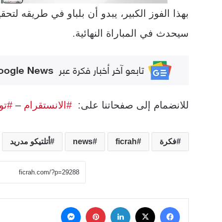
بهذا الفوز الكبير، يبدو أن بلباو في طريقه لتحق
سيحدث في المباراة النهائية.
للانضمام إلى صفحاتنا على:
#الانستقرام
–
#تو
فكرة
ficrah
news
أتلتيكو مدريد
‫X
فيسبوك
لينكدإن
بينتيريست
ماسنجر