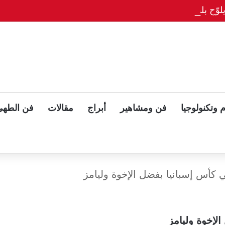
وّح بلقاء ثلاثي مع بوتين وزيلينسكي بعد قمة ألاسكا
 وتكنولوجيا
فن ومشاهير
أبراج
مقالات
فن الطهي
ئي كأس إسبانيا بفضل الإخوة وليامز
الإخوة وليامز