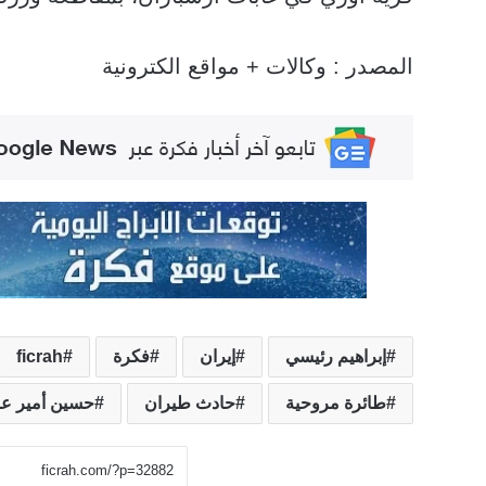
المصدر : وكالات + مواقع الكترونية
إبراهيم رئيسي
إيران
فكرة
ficrah
طائرة مروحية
حادث طيران
حسين أمير عبد