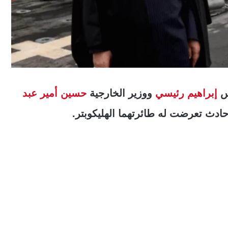
يس
إبراهيم رئيسي
ووزير الخارجية
حسين أمير عبد
حادث تعرضت له طائرتهما الهليكوبتر.