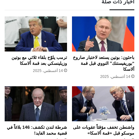
أخبار ذات صلة
باحثون: بوتين يستعد لاختبار صاروخ
ترمب يلوّح بلقاء ثلاثي مع بوتين
“بوريفيستنك” النووي قبل قمة
وزيلينسكي بعد قمة ألاسكا
ألاسكا
14 أغسطس، 2025
14 أغسطس، 2025
واشنطن تخفف مؤقتاً عقوبات على
شرطة لندن تكشف: 146 بلاغاً في
موسكو قبل «قمة ألاسكا»
قضية محمد الفايد!