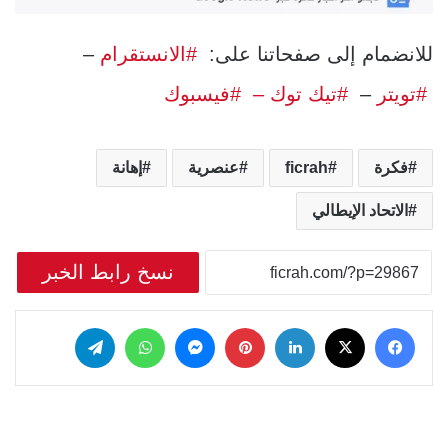
للانضمام إلى صفحاتنا على:
#الانستقرام
–
#تويتر
–
#تيك توك –
#فيسبوك
فكرة
ficrah
عنصرية
إهانة
الاتحاد الإيطالي
نسخ رابط الخبر
‫X
فيسبوك
لينكدإن
بينتيريست
ماسنجر
واتساب
تيلقرام