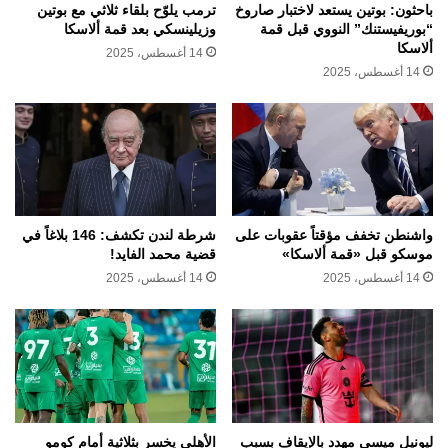
باحثون: بوتين يستعد لاختبار صاروخ
ترمب يلوّح بلقاء ثلاثي مع بوتين
“بوريفيستنك” النووي قبل قمة
وزيلينسكي بعد قمة ألاسكا
ألاسكا
14 أغسطس، 2025
14 أغسطس، 2025
واشنطن تخفف مؤقتاً عقوبات على
شرطة لندن تكشف: 146 بلاغاً في
موسكو قبل «قمة ألاسكا»
قضية محمد الفايد!
14 أغسطس، 2025
14 أغسطس، 2025
ليونيل ميسي مهدد بالإيقاف بسبب
الأهلي يخسر بثلاثية أمام كومو