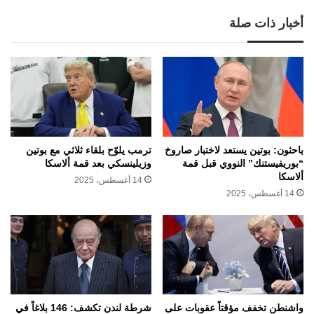
أخبار ذات صلة
باحثون: بوتين يستعد لاختبار صاروخ
ترمب يلوّح بلقاء ثلاثي مع بوتين
“بوريفيستنك” النووي قبل قمة
وزيلينسكي بعد قمة ألاسكا
ألاسكا
14 أغسطس، 2025
14 أغسطس، 2025
واشنطن تخفف مؤقتاً عقوبات على
شرطة لندن تكشف: 146 بلاغاً في