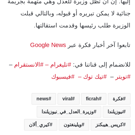
إليها. إن أن تظل وزيرة للعدل وهي متهمة بجريمة
جنائية لا يمكن تبريره أو قبوله، وبالتالي قبلت
الوزيرة طلب رئيسها وقدمت استقالتها.
تابعوا آخر أخبار فكرة عبر
Google News
للانضمام إلى قناتنا في:
#تليغرام
– #الانستقرام
–
#تويتر
–
#تيك توك –
#فيسبوك
فكرة
ficrah
viral
news
نيوزيلندا
وزيرة_العدل_في_نيوزيلندا
كريس_هيبكنز
ويلينغتون
كيري_ألان