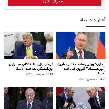
أخبار ذات صلة
باحثون: بوتين يستعد لاختبار صاروخ
ترمب يلوّح بلقاء ثلاثي مع بوتين
“بوريفيستنك” النووي قبل قمة
وزيلينسكي بعد قمة ألاسكا
ألاسكا
14 أغسطس، 2025
14 أغسطس، 2025