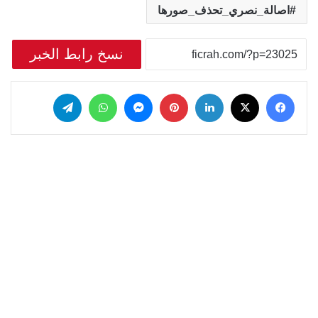
اصالة_نصري_تحذف_صورها
نسخ رابط الخبر
‫X
فيسبوك
لينكدإن
بينتيريست
ماسنجر
واتساب
تيلقرام