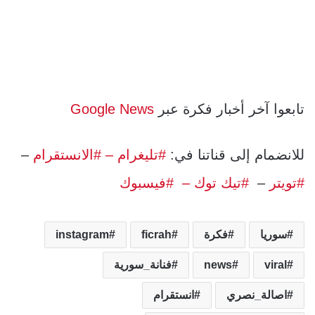
تابعوا آخر أخبار فكرة عبر
Google News
للانضمام إلى قناتنا في:
#تليغرام
– #الانستقرام
–
#تويتر
–
#تيك توك –
#فيسبوك
سوريا
فكرة
ficrah
instagram
viral
news
فنانة_سورية
اصالة_نصري
انستقرام