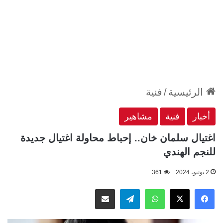
الرئيسية
/
فنية
أخبار
فنية
مشاهير
اغتيال سلمان خان.. إحباط محاولة اغتيال جديدة
للنجم الهندي
2 يونيو، 2024
361
‫X
فيسبوك
واتساب
تيلقرام
مشاركة عبر البريد