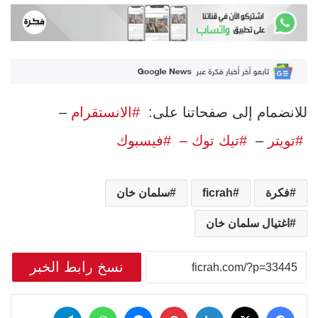
للانضمام إلى صفحاتنا على:
#الانستقرام
–
#تويتر
–
#تيك توك –
#فيسبوك
فكرة
ficrah
سلمان خان
اغتيال سلمان خان
نسخ رابط الخبر
‫X
فيسبوك
لينكدإن
بينتيريست
ماسنجر
واتساب
تيلقرام