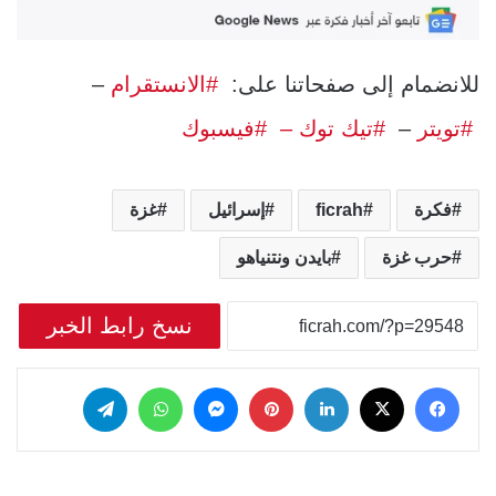
للانضمام إلى صفحاتنا على:
#الانستقرام
–
#تويتر
–
#تيك توك –
#فيسبوك
فكرة
ficrah
إسرائيل
غزة
حرب غزة
بايدن ونتنياهو
نسخ رابط الخبر
‫X
فيسبوك
لينكدإن
بينتيريست
ماسنجر
واتساب
تيلقرام