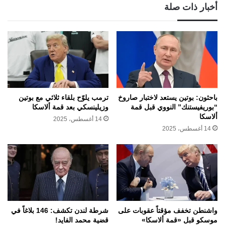
أخبار ذات صلة
باحثون: بوتين يستعد لاختبار صاروخ
ترمب يلوّح بلقاء ثلاثي مع بوتين
“بوريفيستنك” النووي قبل قمة
وزيلينسكي بعد قمة ألاسكا
ألاسكا
14 أغسطس، 2025
14 أغسطس، 2025
واشنطن تخفف مؤقتاً عقوبات على
شرطة لندن تكشف: 146 بلاغاً في
موسكو قبل «قمة ألاسكا»
قضية محمد الفايد!