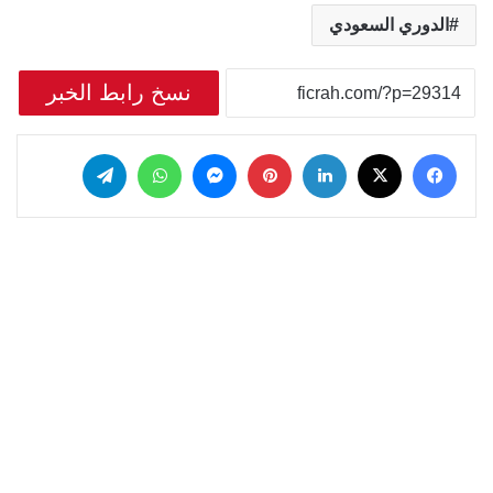
الدوري السعودي
نسخ رابط الخبر
‫X
فيسبوك
لينكدإن
بينتيريست
ماسنجر
واتساب
تيلقرام