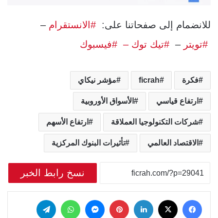
للانضمام إلى صفحاتنا على:
#الانستقرام
–
#تويتر
–
#تيك توك –
#فيسبوك
فكرة
ficrah
مؤشر نيكاي
ارتفاع قياسي
الأسواق الأوروبية
شركات التكنولوجيا العملاقة
ارتفاع الأسهم
الاقتصاد العالمي
تأثيرات البنوك المركزية
نسخ رابط الخبر
‫X
فيسبوك
لينكدإن
بينتيريست
ماسنجر
واتساب
تيلقرام