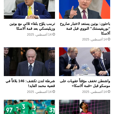
باحثون: بوتين يستعد لاختبار صاروخ
ترمب يلوّح بلقاء ثلاثي مع بوتين
“بوريفيستنك” النووي قبل قمة
وزيلينسكي بعد قمة ألاسكا
ألاسكا
14 أغسطس، 2025
14 أغسطس، 2025
واشنطن تخفف مؤقتاً عقوبات على
شرطة لندن تكشف: 146 بلاغاً في
موسكو قبل «قمة ألاسكا»
قضية محمد الفايد!
14 أغسطس، 2025
14 أغسطس، 2025