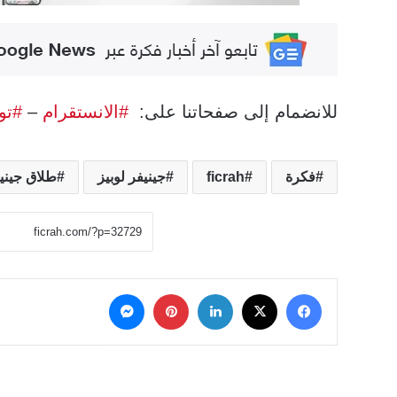
للانضمام إلى صفحاتنا على:
#الانستقرام
–
#تو
فكرة
ficrah
جينيفر لوبيز
طلاق جينيف
‫X
فيسبوك
لينكدإن
بينتيريست
ماسنجر