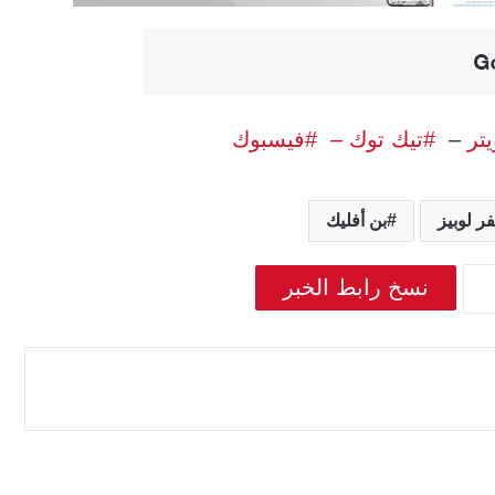
يتر
–
#تيك توك –
#فيسبوك
ر لوبيز
بن أفليك
نسخ رابط الخبر