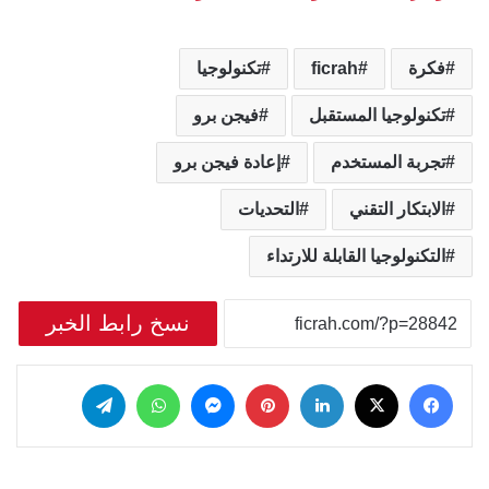
فكرة
ficrah
تكنولوجيا
تكنولوجيا المستقبل
فيجن برو
تجربة المستخدم
إعادة فيجن برو
الابتكار التقني
التحديات
التكنولوجيا القابلة للارتداء
نسخ رابط الخبر
‫X
فيسبوك
لينكدإن
بينتيريست
ماسنجر
واتساب
تيلقرام