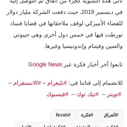
تأتي هذه التسوية كجزء من اتفاق تم التوصل إليه
في ديسمبر 2019، حيث دفعت الشركة مليار دولار
للقضاء الأميركي لوقف ملاحقاتها في قضايا فساد
تورطت فيها في خمس دول أخرى وهي جيبوتي
والصين وفيتنام وإندونيسيا وغيرها.
تابعوا آخر أخبار فكرة عبر
Google News
للانضمام إلى قناتنا في:
#تليغرام
– #الانستقرام
–
#تويتر
–
#تيك توك –
#فيسبوك
العراق
فكرة
ficrah