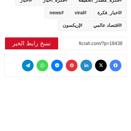
فكرة_مصدر_الحقيقة
فكرة_اخبار
اخبار
اخبار_فكرة
viral
news
اقتصاد عالمي
إريكسون
نسخ رابط الخبر
‫X
فيسبوك
لينكدإن
بينتيريست
ماسنجر
واتساب
تيلقرام