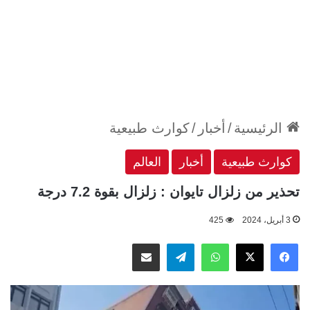
الرئيسية
/
أخبار
/
كوارث طبيعية
كوارث طبيعية
أخبار
العالم
تحذير من زلزال تايوان : زلزال بقوة 7.2 درجة
3 أبريل، 2024
425
‫X
فيسبوك
واتساب
تيلقرام
مشاركة عبر البريد