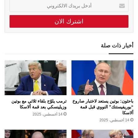
أدخل
بريدك
الالكتروني
أخبار ذات صلة
باحثون: بوتين يستعد لاختبار صاروخ
ترمب يلوّح بلقاء ثلاثي مع بوتين
“بوريفيستنك” النووي قبل قمة
وزيلينسكي بعد قمة ألاسكا
ألاسكا
14 أغسطس، 2025
14 أغسطس، 2025