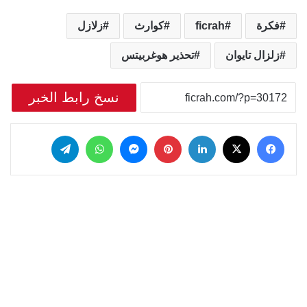
فكرة
ficrah
كوارث
زلازل
زلزال تايوان
تحذير هوغربيتس
نسخ رابط الخبر
‫X
فيسبوك
لينكدإن
بينتيريست
ماسنجر
واتساب
تيلقرام