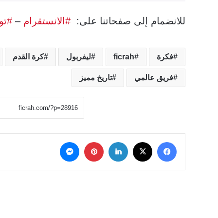
للانضمام إلى صفحاتنا على:
#الانستقرام
–
#تو
فكرة
ficrah
ليفربول
كرة القدم
فريق عالمي
تاريخ مميز
‫X
فيسبوك
لينكدإن
بينتيريست
ماسنجر