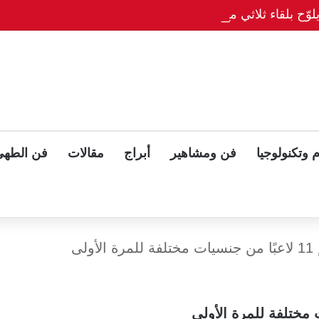
وّح بلقاء ثلاثي مع بوتين وزيلينسكي بعد قمة ألاسكا
 وتكنولوجيا
فن ومشاهير
أبراج
مقالات
فن الطهي
لى