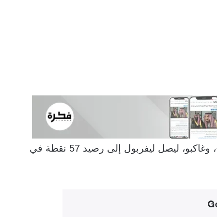
سجل الأهداف كل من نونيز، ماك أليستر، صلاح، وغاكبو، ليصل ليفربول إلى رصيد 57 نقطة في