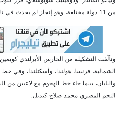
من 11 دولة مختلفة، وهو إنجاز لم يحدث في تاريخ النادي الذي يمتد لأكثر من 132 عامًا.
وتألَّفت التشكيلة من الحارس الأيرلندي كويمين 
الشمالية، فرنسا، هولندا، وأسكتلندا، وفي خط ا
واليابان، بينما جاء خط الهجوم مع لاعبين من ال
النجم المصري محمد صلاح كبديل.