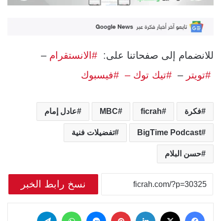
للانضمام إلى صفحاتنا على:
#الانستقرام
–
#تويتر
–
#تيك توك –
#فيسبوك
فكرة
ficrah
MBC
عادل إمام
BigTime Podcast
تفضيلات فنية
حسن البلام
نسخ رابط الخبر
‫X
فيسبوك
لينكدإن
بينتيريست
ماسنجر
واتساب
تيلقرام