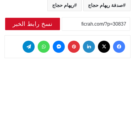
صدفة ريهام حجاج
ريهام حجاج
نسخ رابط الخبر
‫X
فيسبوك
لينكدإن
بينتيريست
ماسنجر
واتساب
تيلقرام