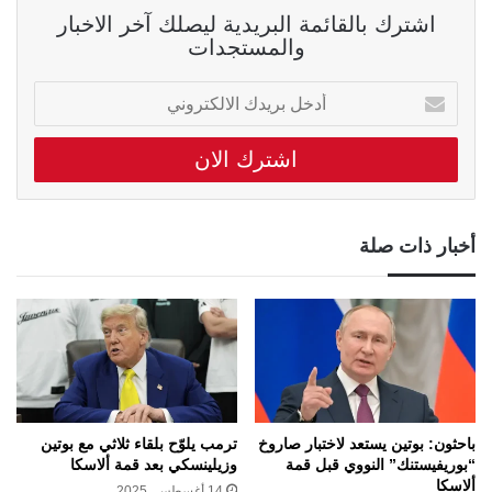
اشترك بالقائمة البريدية ليصلك آخر الاخبار
والمستجدات
أدخل
بريدك
الالكتروني
أخبار ذات صلة
باحثون: بوتين يستعد لاختبار صاروخ
ترمب يلوّح بلقاء ثلاثي مع بوتين
“بوريفيستنك” النووي قبل قمة
وزيلينسكي بعد قمة ألاسكا
ألاسكا
14 أغسطس، 2025