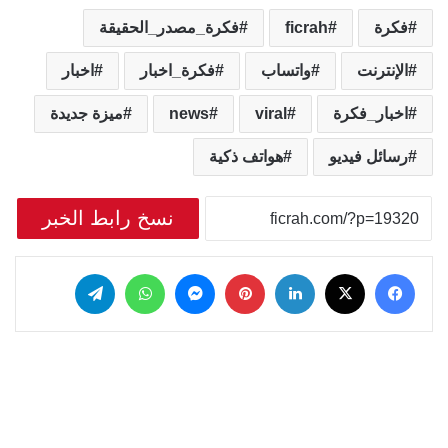
فكرة
ficrah
فكرة_مصدر_الحقيقة
الإنترنت
واتساب
فكرة_اخبار
اخبار
اخبار_فكرة
viral
news
ميزة جديدة
رسائل فيديو
هواتف ذكية
نسخ رابط الخبر
‫X
فيسبوك
لينكدإن
بينتيريست
ماسنجر
واتساب
تيلقرام