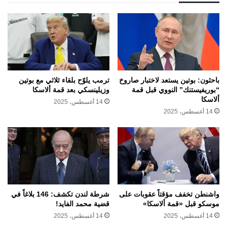
باحثون: بوتين يستعد لاختبار صاروخ
ترمب يلوّح بلقاء ثلاثي مع بوتين
“بوريفيستنك” النووي قبل قمة
وزيلينسكي بعد قمة ألاسكا
ألاسكا
14 أغسطس، 2025
14 أغسطس، 2025
واشنطن تخفف مؤقتاً عقوبات على
شرطة لندن تكشف: 146 بلاغاً في
موسكو قبل «قمة ألاسكا»
قضية محمد الفايد!
14 أغسطس، 2025
14 أغسطس، 2025