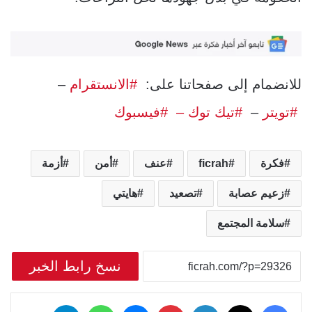
للانضمام إلى صفحاتنا على:
#الانستقرام
–
#تويتر
–
#تيك توك –
#فيسبوك
فكرة
ficrah
عنف
أمن
أزمة
زعيم عصابة
تصعيد
هايتي
سلامة المجتمع
نسخ رابط الخبر
‫X
فيسبوك
لينكدإن
بينتيريست
ماسنجر
واتساب
تيلقرام