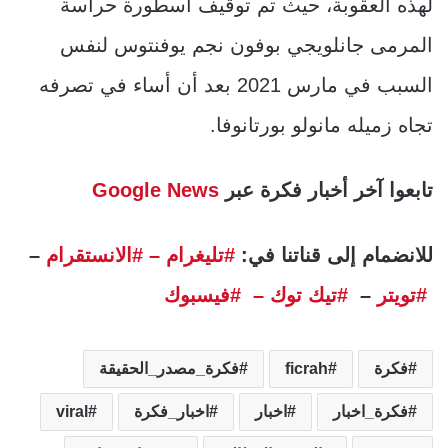
لهذه العقوبة، حيث تم توقيف أسطورة حراسة
المرمى جانلويجي بوفون نجم يوفنتوس لنفس
السبب في مارس 2021 بعد أن أساء في تصرفه
تجاه زميله مانولو بورتانوفا.
تابعوا آخر أخبار فكرة عبر
Google News
للانضمام إلى قناتنا في:
#تليغرام
– #الانستقرام
–
#تويتر
–
#تيك توك –
#فيسبوك
فكرة
ficrah
فكرة_مصدر_الحقيقة
فكرة_اخبار
اخبار
اخبار_فكرة
viral