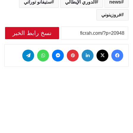
news
الدوري الإيطالي
ستيفانو توراتي
فروزينوني
نسخ رابط الخبر
‫X
فيسبوك
لينكدإن
بينتيريست
ماسنجر
واتساب
تيلقرام