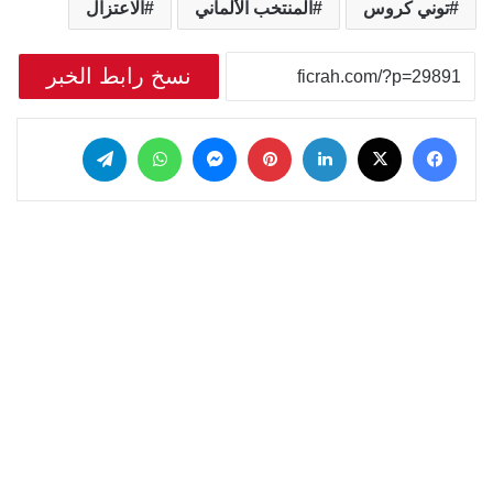
توني كروس
المنتخب الألماني
الاعتزال
نسخ رابط الخبر
‫X
فيسبوك
لينكدإن
بينتيريست
ماسنجر
واتساب
تيلقرام