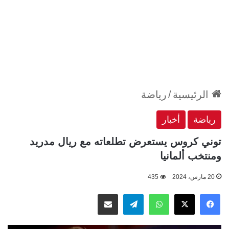
الرئيسية
/
رياضة
رياضة
أخبار
توني كروس يستعرض تطلعاته مع ريال مدريد
ومنتخب ألمانيا
20 مارس، 2024
435
‫X
فيسبوك
واتساب
تيلقرام
مشاركة عبر البريد