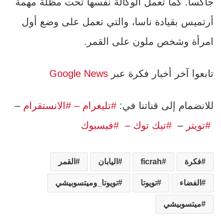
جاكسا. كما تعمل الوكالة نفسها تحت مظلة مهمة
أرتميس بقيادة ناسا، والتي تعمل على وضع أول
امرأة وشخص ملون على القمر.
تابعوا آخر أخبار فكرة عبر
Google News
للانضمام إلى قناتنا في:
#تليغرام
– #الانستقرام
–
#تويتر
–
#تيك توك –
#فيسبوك
فكرة
ficrah
اليابان
القمر
الفضاء
تويوتا
تويوتا_وميتسوبيشي
ميتسوبيشي