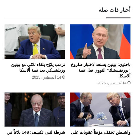
أخبار ذات صلة
باحثون: بوتين يستعد لاختبار صاروخ
ترمب يلوّح بلقاء ثلاثي مع بوتين
“بوريفيستنك” النووي قبل قمة
وزيلينسكي بعد قمة ألاسكا
ألاسكا
14 أغسطس، 2025
14 أغسطس، 2025
واشنطن تخفف مؤقتاً عقوبات على
شرطة لندن تكشف: 146 بلاغاً في